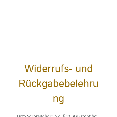
Widerrufs- und
Rückgabebelehru
ng
Dem Verbraucher i.S.d. § 13 BGB steht bei